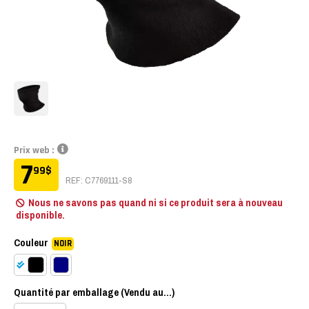
Prix web :
8
7
99
99
$
$
REF: C7769111-S8
REF: C7769111MN-S8
Nous ne savons pas quand ni si ce produit sera à nouveau
Nous ne savons pas quand ni si ce produit sera à nouveau
disponible.
disponible.
Couleur
NOIR
Quantité par emballage (Vendu au...)