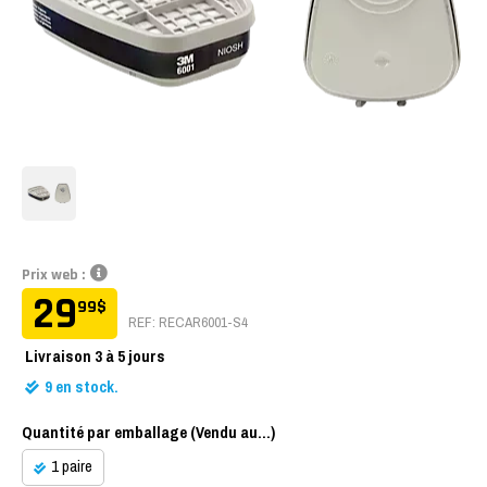
Prix web :
29
99
$
REF: RECAR6001-S4
Livraison
3 à 5 jours
9
en stock.
Quantité par emballage (Vendu au...)
1 paire