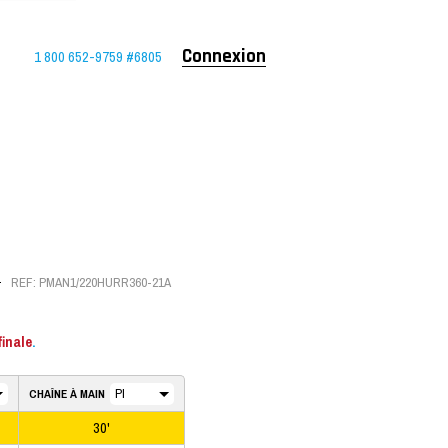
1 800 652-9759 #6805
Connexion
REF: PMAN1/220HURR360-21A
REF: PMAN120HURR360-21A
$
finale
finale
.
.
CHAÎNE À MAIN
30'