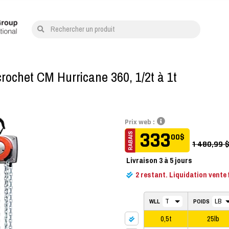
Rechercher un produit
rochet CM Hurricane 360, 1/2t à 1t
Prix web :
420
333
RABAIS
RABAIS
00
00
$
$
1 480,99 
Livraison
Livraison
3 à 5 jours
3 à 5 jours
1
2
restant. Liquidation vente 
restant. Liquidation vente 
WLL
POIDS
0,5t
25lb