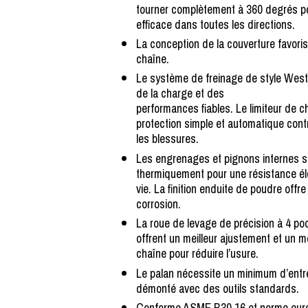
tourner complètement à 360 degrés po
efficace dans toutes les directions.
La conception de la couverture favori
chaîne.
Le système de freinage de style Westo
de la charge et des
performances fiables. Le limiteur de 
protection simple et automatique cont
les blessures.
Les engrenages et pignons internes so
thermiquement pour une résistance él
vie. La finition enduite de poudre offre
corrosion.
La roue de levage de précision à 4 po
offrent un meilleur ajustement et un m
chaîne pour réduire l’usure.
Le palan nécessite un minimum d’entre
démonté avec des outils standards.
Conforme ASME B30.16 et norme eu