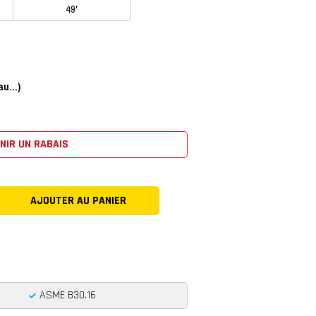
49'
u...)
NIR UN RABAIS
ASME B30.16