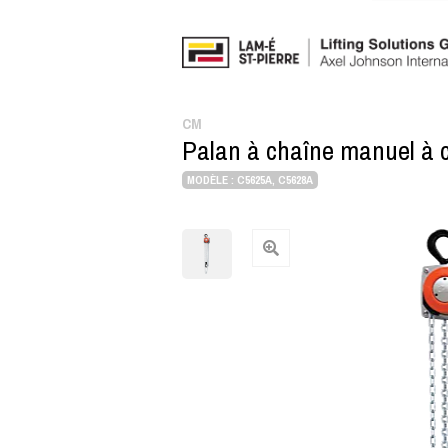
CM
Palan à chaîne manuel à c
MODÈLE : C5625A, C5628A