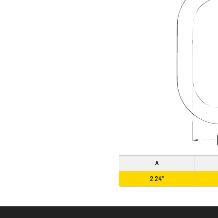
A
2.24"