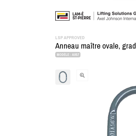
LSP APPROVED
Anneau maître ovale, gra
MODÈLE : AX57