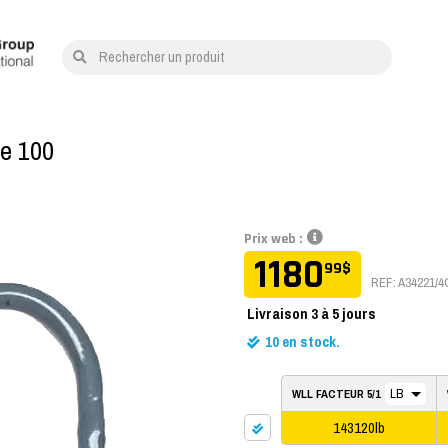
Rechercher un produit
de 100
Prix web :
1180
99
$
REF: A34221/
Livraison
3 à 5 jours
10
en stock.
WLL FACTEUR 5/1
143120lb