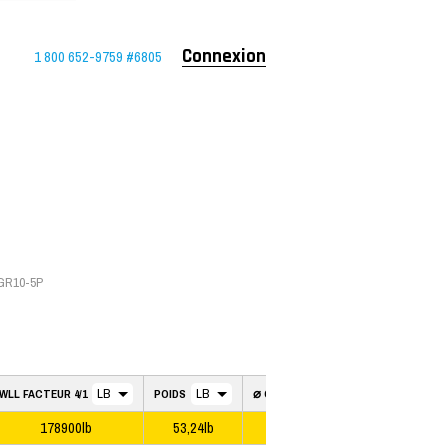
1 800 652-9759 #6805
Connexion
4GR10-5P
WLL FACTEUR 4/1
POIDS
⌀ CHAÎNE 2 BRINS
178900lb
53,24lb
1
⁄
"
1
4