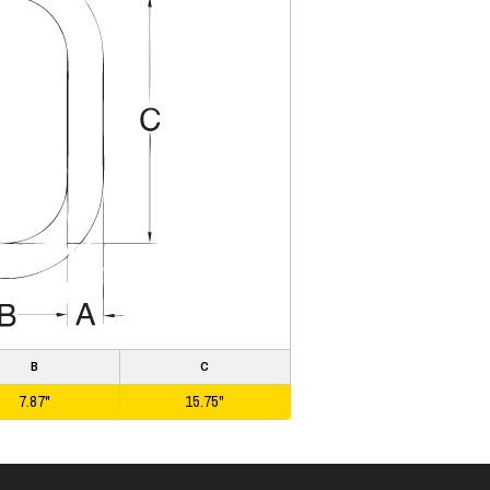
B
C
7.87"
15.75"