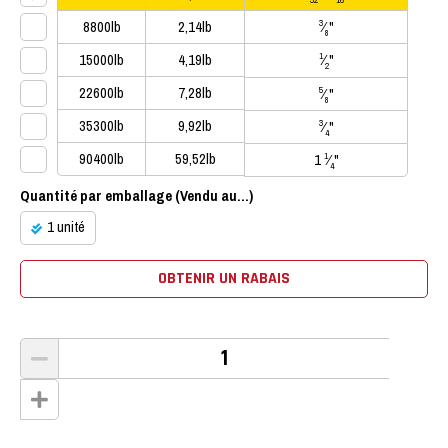
32
16
8800lb
2,14lb
⁄
"
3
8
15000lb
4,19lb
⁄
"
1
2
22600lb
7,28lb
⁄
"
5
8
35300lb
9,92lb
⁄
"
3
4
90400lb
59,52lb
1
⁄
"
1
4
Quantité par emballage (Vendu au...)
1 unité
OBTENIR UN RABAIS