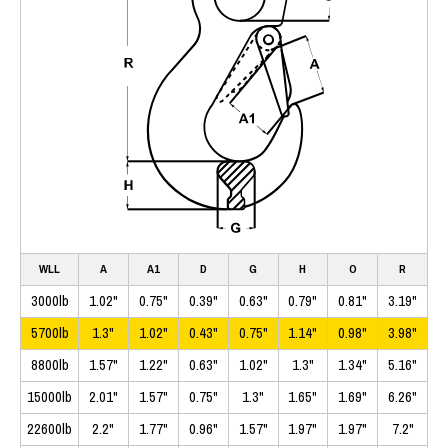
WLL
A
A1
D
G
H
O
R
3000lb
1.02"
0.75"
0.39"
0.63"
0.79"
0.81"
3.19"
5700lb
1.3"
1.02"
0.43"
0.75"
1.14"
0.98"
3.98"
8800lb
1.57"
1.22"
0.63"
1.02"
1.3"
1.34"
5.16"
15000lb
2.01"
1.57"
0.75"
1.3"
1.65"
1.69"
6.26"
22600lb
2.2"
1.77"
0.96"
1.57"
1.97"
1.97"
7.2"