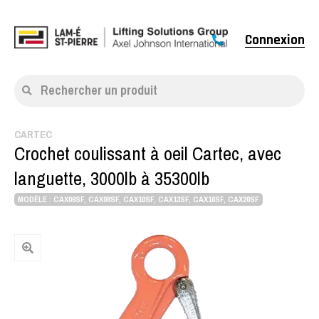
Connexion
Rechercher un produit
CARTEC
Crochet coulissant à oeil Cartec, avec
languette, 3000lb à 35300lb
MODÈLE : CAX06SF, CAX08SF, CAX10SF, CAX13SF, CAX16SF, CAX20SF