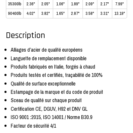
35300lb
2.36"
2.05"
1.06"
1.89"
2.09"
2.17"
7.99"
90400lb
4.02"
3.82"
1.65"
2.87"
3.58"
3.31"
13.19"
Description
Alliages d’acier de qualité européens
Languette de remplacement disponible
Produits fabriqués en Italie, forgés à chaud
Produits testés et certifiés, traçabilité de 100%
Qualité de surface exceptionnelle
Estampage de la marque et du code de produit
Sceau de qualité sur chaque produit
Certification CE, DGUV, H92 et DNV GL
ISO 9001 :2015, ISO 14001 / Norme B30.9
Facteur de sécurité 4/1