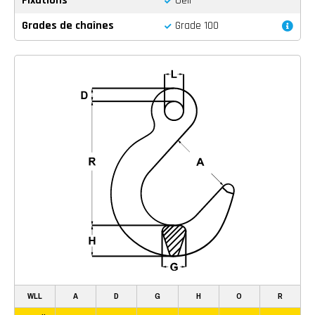
Fixations
Oeil
Grades de chaînes
Grade 100
WLL
A
D
G
H
O
R