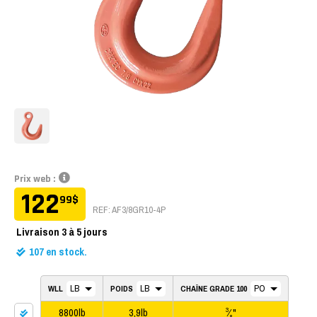
Prix web :
122
99
$
REF: AF3/8GR10-4P
Livraison
3 à 5 jours
107
en stock.
WLL
POIDS
CHAÎNE GRADE 100
8800lb
3,9lb
⁄
"
3