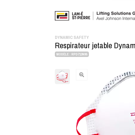
DYNAMIC SAFETY
Respirateur jetable Dyna
MODÈLE : RPD713N95