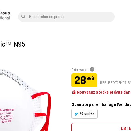
Rechercher un produit
mic™ N95
Prix web :
28
99
$
REF: RPD713N95-S
Nouveaux stocks prévus dans
Quantité par emballage (Vendu a
20 unités
OBTE