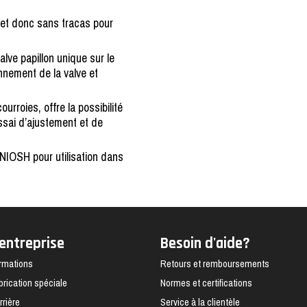
 et donc sans tracas pour
lve papillon unique sur le
nnement de la valve et
urroies, offre la possibilité
essai d’ajustement et de
NIOSH pour utilisation dans
'entreprise
Besoin d'aide?
rmations
Retours et remboursements
brication spéciale
Normes et certifications
rrière
Service à la clientèle