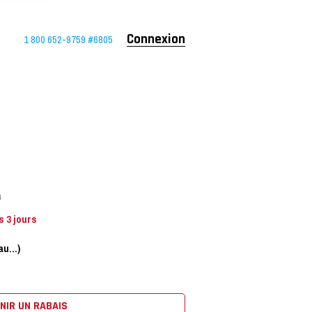
1 800 652-9759 #6805
Connexion
4
 3 jours
u...)
NIR UN RABAIS