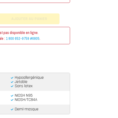
est pas disponible en ligne.
le :
1 800 652-9759 #6805
.
Hypoallergénique
Jetable
Sans latex
NIOSH N95
NIOSH/TC84A
Demi-masque