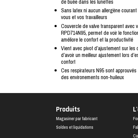
de buée dans les lunettes
Sans latex ni aucun allergène courant
vous et vos travailleurs
Couvercle de valve transparent avec va
RPD714N95, permet de voir le fonctio
améliore le confort et la productivité
Vient avec pivot d’ajustement sur les co
d’avoir un meilleur ajustement lors d’
confort
Ces respirateurs N95 sont approuvés 
des environements non-huileux
Produits
L
Magasiner par fabricant
Fo
Soldes et liquidations
Fa
Ca