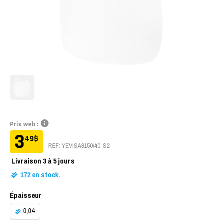
Prix web :
3
49
$
REF: YEVISA8150/40-S2
Livraison
3 à 5 jours
172
en stock.
Épaisseur
0,04