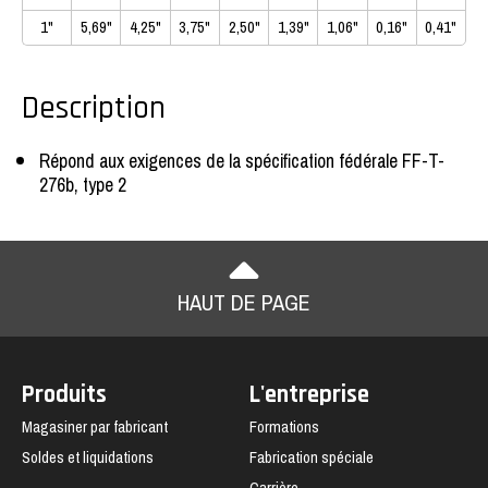
1"
5,69"
4,25"
3,75"
2,50"
1,39"
1,06"
0,16"
0,41"
Description
Répond aux exigences de la spécification fédérale FF-T-
276b, type 2
HAUT DE PAGE
Produits
L'entreprise
Magasiner par fabricant
Formations
Soldes et liquidations
Fabrication spéciale
Carrière