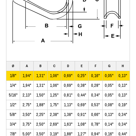
Ø
A
B
C
D
E
F
G
H
1/8"
1,94"
1,31"
1,06"
0,69"
0,25"
0,16"
0,05"
0,13"
1/4"
1,94"
1,31"
1,06"
0,69"
0,38"
0,28"
0,05"
0,13"
5/16"
2,13"
1,50"
1,25"
0,81"
0,44"
0,34"
0,05"
0,13"
1/2"
2,75"
1,88"
1,75"
1,13"
0,69"
0,53"
0,08"
0,19"
5/8"
3,50"
2,25"
2,38"
1,38"
0,91"
0,66"
0,13"
0,34"
3/4"
3,75"
2,50"
2,69"
1,63"
1,08"
0,78"
0,14"
0,34"
7/8"
5,00"
3,50"
3,19"
1,88"
1,27"
0,94"
0,16"
0,44"