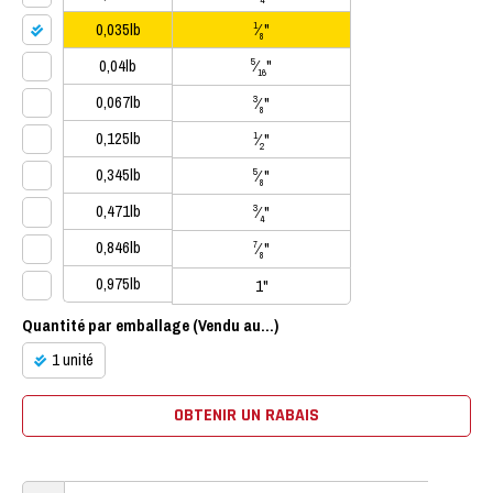
4
0,035lb
⁄
"
1
8
0,04lb
⁄
"
5
16
0,067lb
⁄
"
3
8
0,125lb
⁄
"
1
2
0,345lb
⁄
"
5
8
0,471lb
⁄
"
3
4
0,846lb
⁄
"
7
8
0,975lb
1"
Quantité par emballage (Vendu au...)
1 unité
OBTENIR UN RABAIS