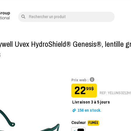
Rechercher un produit
well Uvex HydroShield® Genesis®, lentille gr
s
Prix web :
22
99
$
REF: YELUNS3212H
Livraison
3 à 5 jours
156
en stock.
Couleur
FUMÉE