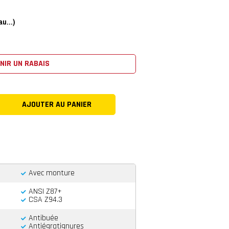
u...)
NIR UN RABAIS
Avec monture
ANSI Z87+
CSA Z94.3
Antibuée
Antiégratignures