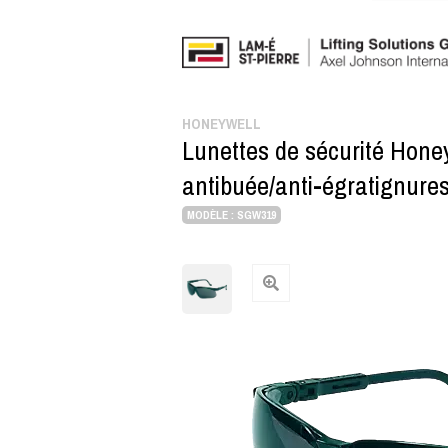
HONEYWELL
Lunettes de sécurité Honey
antibuée/anti-égratignure
MODÈLE : SGW319