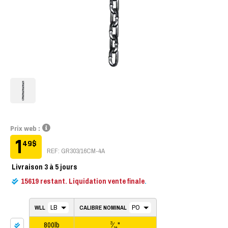
Prix web :
1
49
$
REF: GR303/16CM-4A
Livraison
3 à 5 jours
15619
restant. Liquidation vente finale
.
WLL
CALIBRE NOMINAL
800lb
⁄
"
3