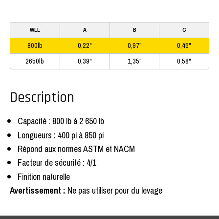
WLL
A
B
C
800lb
0,22"
0,97"
0,45"
2650lb
0,39"
1,35"
0,58"
Description
Capacité : 800 lb à 2 650 lb
Longueurs : 400 pi à 850 pi
Répond aux normes ASTM et NACM
Facteur de sécurité : 4/1
Finition naturelle
Avertissement :
Ne pas utiliser pour du levage