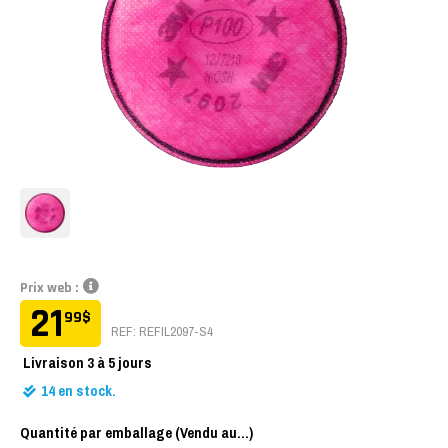
Prix web :
21
99
$
REF: REFIL2097-S4
Livraison
3 à 5 jours
14
en stock.
Quantité par emballage (Vendu au...)