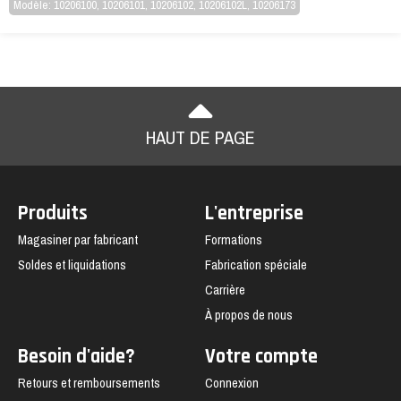
Modèle: 10206100, 10206101, 10206102, 10206102L, 10206173
HAUT DE PAGE
Produits
L'entreprise
Magasiner par fabricant
Formations
Soldes et liquidations
Fabrication spéciale
Carrière
À propos de nous
Besoin d'aide?
Votre compte
Retours et remboursements
Connexion