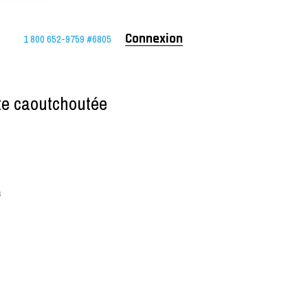
1 800 652-9759 #6805
Connexion
tte caoutchoutée
6