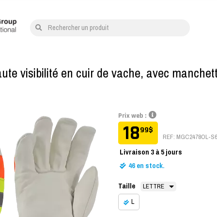
Rechercher un produit
aute visibilité en cuir de vache, avec manche
Prix web :
18
99
$
REF: MGC2478OL-S
Livraison
3 à 5 jours
46
en stock.
Taille
L